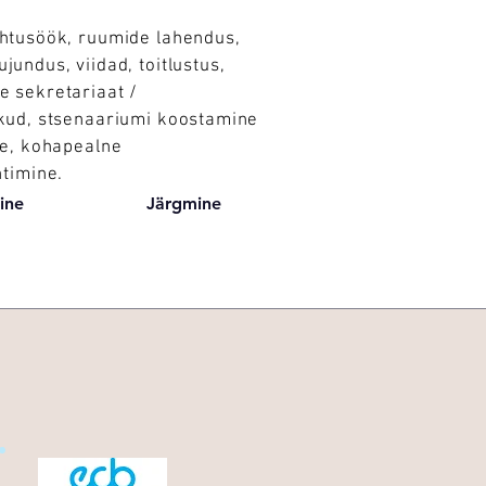
õhtusöök, ruumide lahendus,
jundus, viidad, toitlustus,
e sekretariaat /
ikud, stsenaariumi koostamine
ne, kohapealne
htimine.
ine
Järgmine