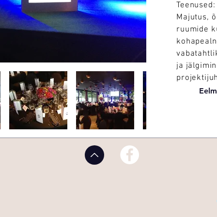
Teenused:
Majutus, 
ruumide ku
kohapealn
vabatahtl
ja jälgimi
projektiju
Eelm